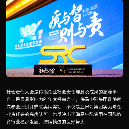
社会责任大会是传播企业社会责任理念及成果的高端平
台，是最具影响力的年度盛事之一。海马中际集团能够两
次参会演讲并蝉联奥纳奖项，不仅是业界对集团实力与企
业责任感的高度认可，也反映出了海马中际集团在国际教
育行业稳步发展、持续精进的良好势头。