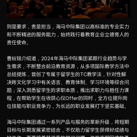
则是要求，责是担当，海马中际集团以高标准的专业实力
和不断精进的服务能力，始终践行着教育企业立德育人的
责任使命。
曹桓铭介绍道，2024年海马中际集团紧跟行业趋势与学
生需求，不断整合前沿教育资源，从多项国际教学方法中
总结提炼，首创了专属于留学生的TC教学法，针对性解
决跨文化学习中有关语言、教育体制、学习环境等综合问
题；深入洞悉留学生的求职本质，推出求职力与胜任力课
程，在帮助学生在收获心仪Offer的同时，全方位提升岗
位技能与职业竞争力，为长远的职业发展打下坚实基础。
海马中际集团通过一系列产品与服务的革新升级，将短期
目标与长期发展紧密结合，不仅助力留学生获得好成绩与