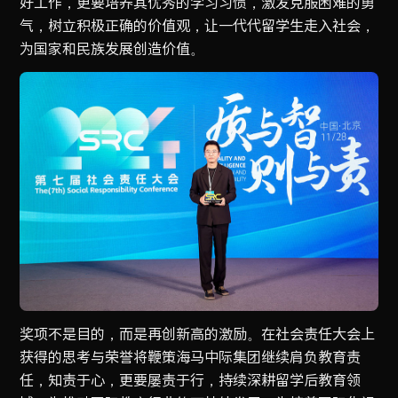
好工作，更要培养其优秀的学习习惯，激发克服困难的勇
气，树立积极正确的价值观，让一代代留学生走入社会，
为国家和民族发展创造价值。
奖项不是目的，而是再创新高的激励。在社会责任大会上
获得的思考与荣誉将鞭策海马中际集团继续肩负教育责
任，知责于心，更要屡责于行，持续深耕留学后教育领