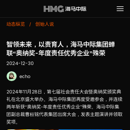
动态纵览
/
创始人说
智领未来，以责育人，海马中际集团蝉
联“奥纳奖-年度责任优秀企业”殊荣
2024-12-30
echo
2024年11月28日，第七届社会责任大会暨奥纳奖颁奖典
礼在北京盛大举办。海马中际集团再度受邀参会，并连续
两年斩获“奥纳奖-年度责任优秀企业”殊荣。海马中际集
团副总裁曹桓铭代表集团出席大会，发表主题演讲并领取
奖项。